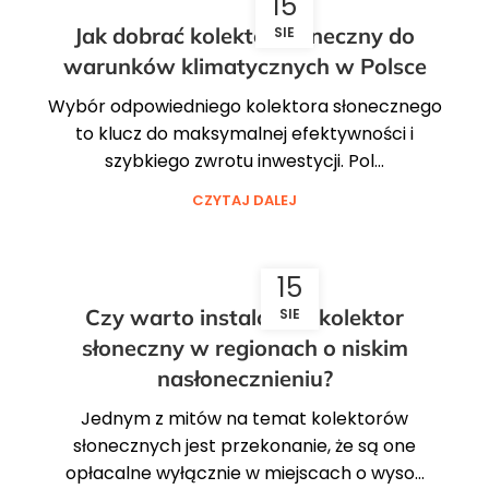
15
Jak dobrać kolektor słoneczny do
SIE
warunków klimatycznych w Polsce
Wybór odpowiedniego kolektora słonecznego
to klucz do maksymalnej efektywności i
szybkiego zwrotu inwestycji. Pol...
CZYTAJ DALEJ
15
Czy warto instalować kolektor
SIE
słoneczny w regionach o niskim
nasłonecznieniu?
Jednym z mitów na temat kolektorów
słonecznych jest przekonanie, że są one
opłacalne wyłącznie w miejscach o wyso...