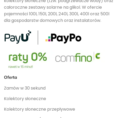
kolektory słoneczne (tzw. podgrzewacze wody) oraz
całoroczne zestawy solarne na glikol. W ofercie
pojemności 100l, 150l, 200l, 240l, 300l, 400l oraz 500l
dla gospodarstw domowych oraz instalatorów.
Oferta
Zamów w 30 sekund
Kolektory słoneczne
Kolektory słoneczne przepływowe