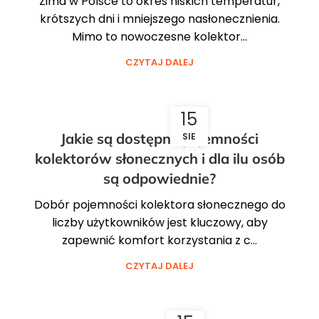
Zima w Polsce to okres niskich temperatur,
krótszych dni i mniejszego nasłonecznienia.
Mimo to nowoczesne kolektor...
CZYTAJ DALEJ
15
Jakie są dostępne pojemności
SIE
kolektorów słonecznych i dla ilu osób
są odpowiednie?
Dobór pojemności kolektora słonecznego do
liczby użytkowników jest kluczowy, aby
zapewnić komfort korzystania z c...
CZYTAJ DALEJ