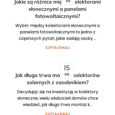
Jakie są różnice między kolektorami
SIE
słonecznymi a panelami
fotowoltaicznymi?
Wybór między kolektorami słonecznymi a
panelami fotowoltaicznymi to jedno z
częstszych pytań, jakie zadają osoby ...
CZYTAJ DALEJ
15
Jak długo trwa montaż kolektorów
SIE
solarnych z zasobnikiem?
Decydując się na inwestycję w kolektory
słoneczne, wielu właścicieli domów chce
wiedzieć, jak długo trwa montaż k...
CZYTAJ DALEJ