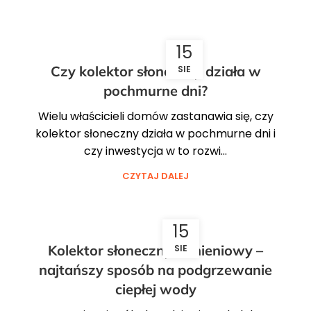
15
Czy kolektor słoneczny działa w
SIE
pochmurne dni?
Wielu właścicieli domów zastanawia się, czy
kolektor słoneczny działa w pochmurne dni i
czy inwestycja w to rozwi...
CZYTAJ DALEJ
15
Kolektor słoneczny ciśnieniowy –
SIE
najtańszy sposób na podgrzewanie
ciepłej wody