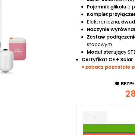
Pojemnik glikolu
o p
Komplet przyłącze
Elektroniczna,
dwud
Naczynie wyrówna
Zestaw podłączen
stopowym
Moduł sterując
y S
Certyfikat CE + Sola
« zobacz pozostałe z
🚚
BEZP
2