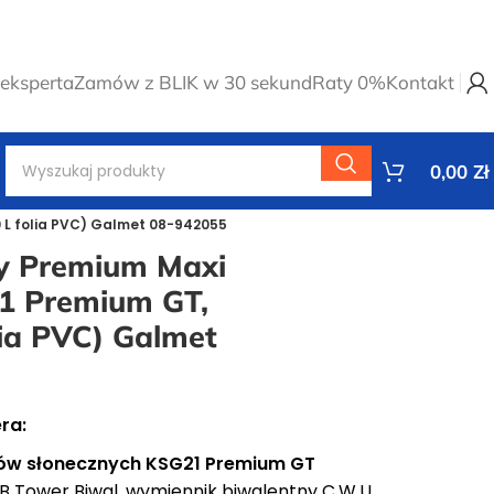
eksperta
Zamów z BLIK w 30 sekund
Raty 0%
Kontakt
0,00
Zł
0 L folia PVC) Galmet 08-942055
y Premium Maxi
21 Premium GT,
lia PVC) Galmet
ra:
orów słonecznych KSG21 Premium GT
 Tower Biwal, wymiennik biwalentny C.W.U