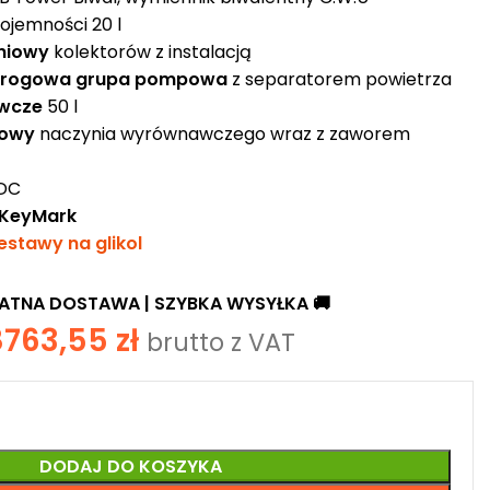
ojemności 20 l
niowy
kolektorów z instalacją
rogowa grupa pompowa
z separatorem powietrza
wcze
50 l
iowy
naczynia wyrównawczego wraz z zaworem
TDC
r KeyMark
estawy na glikol
ŁATNA DOSTAWA
| SZYBKA WYSYŁKA 🚚
8763,55
zł
brutto z VAT
DODAJ DO KOSZYKA