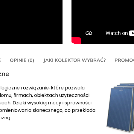
E
OPINIE (0)
JAKI KOLEKTOR WYBRAĆ?
PROMOC
zne
ogiczne rozwiązanie, które pozwala
domu, firmach, obiektach użyteczności
iach. Dzięki wysokiej mocy i sprawności
omieniowania słonecznego, co przekłada
czną.