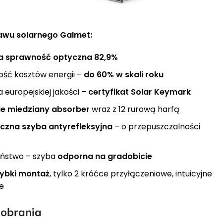
tawu solarnego Galmet:
a sprawność optyczna 82,9%
ść kosztów energii –
do 60% w skali roku
 europejskiej jakości –
certyfikat Solar Keymark
ie miedziany absorber
wraz z 12 rurową harfą
czna szyba antyrefleksyjna
– o przepuszczalności
eństwo – szyba
odporna na gradobicie
zybki montaż
, tylko 2 króćce przyłączeniowe, intuicyjne
e
pobrania