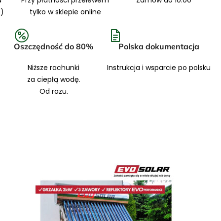
a
Przy płatności przelewem
Zamów do 10:00
7)
tylko w sklepie online
7
Oszczędność do 80%
Polska dokumentacja
Niższe rachunki
Instrukcja i wsparcie po polsku
za ciepłą wodę.
Od razu.