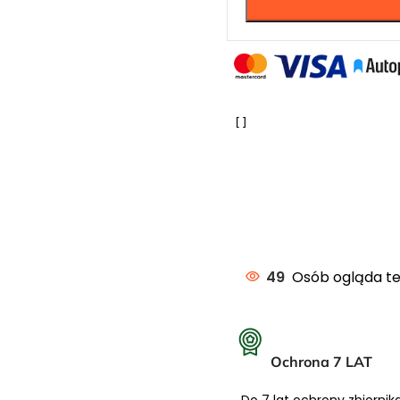
dla 1-2 osób
 dla 2-3 osób
 dla 3-4 osób
 dla 4-5 osób
 dla 5-6 osób
ości.
49
Osób ogląda te
Ochrona 7 LAT