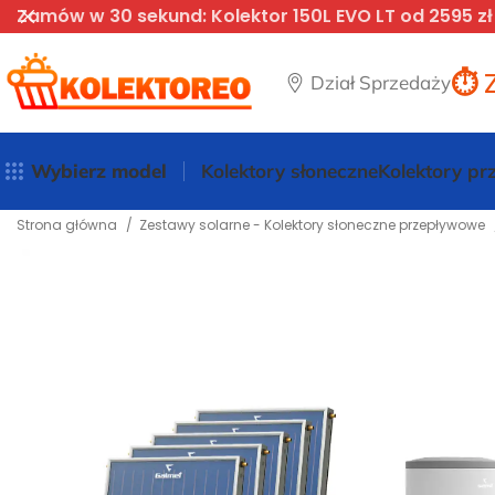
Zamów w 30 sekund: Kolektor 150L EVO LT od 2595 zł
⏱️ 
Dział Sprzedaży
Wybierz model
Kolektory słoneczne
Kolektory p
Strona główna
Zestawy solarne - Kolektory słoneczne przepływowe