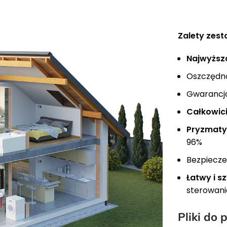
Zalety zes
Najwyższ
Oszczędno
Gwarancja
Całkowic
Pryzmaty
96%
Bezpiecz
Łatwy i s
sterowani
Pliki do 