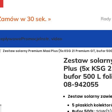
Zamów w 30 sek. »
Rady 
rzepływowe
Promocje
Instr. video
Zestaw solarny Premium Maxi Plus (5x KSG 21 Premium GT, bufor 50
Zestaw solarn
Plus (5x KSG 
bufor 500 L fo
08-942055
Zestaw solarny zawie
5 płaskich kolekt
Bufor 500L:
SGW(S)B