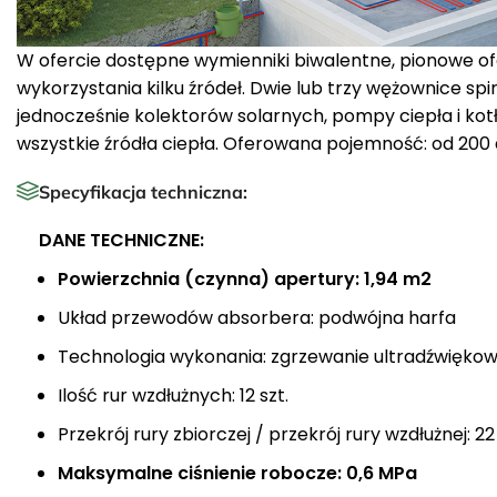
W ofercie dostępne wymienniki biwalentne, pionowe 
wykorzystania kilku źródeł. Dwie lub trzy wężownice sp
jednocześnie kolektorów solarnych, pompy ciepła i kotła 
wszystkie źródła ciepła. Oferowana pojemność: od 200 d
Specyfikacja techniczna:
DANE TECHNICZNE:
Powierzchnia (czynna) apertury: 1,94 m2
Układ przewodów absorbera: podwójna harfa
Technologia wykonania: zgrzewanie ultradźwięko
Ilość rur wzdłużnych: 12 szt.
Przekrój rury zbiorczej / przekrój rury wzdłużnej:
Maksymalne ciśnienie robocze: 0,6 MPa