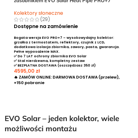
zasobnikiem EVO Solar Heat Pipe PRO+7
Kolektory słoneczne
(29)
Dostępne na zamówienie
Bogata wersja EVO PRO+7 – wysokowydajny kolektor:
grzałka z termostatem, reflektory, czujnik z LCD,
dodatkowa izolacja zbiornika, zawory, pasta, gwarancja.
Pełne wyposażenie MAX.
✅ Do 7 LAT ochrony zbiornika EVO Solar
✅ Stal nierdzewna, kompletny zestaw
✅ BEZPŁATNA DOSTAWA (oszczędzasz 350 zł)
4595,00
zł
🔥 ZAMÓW ONLINE: DARMOWA DOSTAWA (przelew),
+150 pobranie
EVO Solar – jeden kolektor, wiele
możliwości montażu