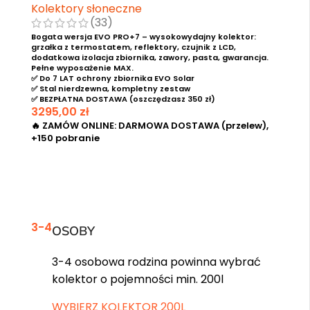
Kolektory słoneczne
(33)
Bogata wersja EVO PRO+7 – wysokowydajny kolektor:
grzałka z termostatem, reflektory, czujnik z LCD,
dodatkowa izolacja zbiornika, zawory, pasta, gwarancja.
Pełne wyposażenie MAX.
✅ Do 7 LAT ochrony zbiornika EVO Solar
✅ Stal nierdzewna, kompletny zestaw
✅ BEZPŁATNA DOSTAWA (oszczędzasz 350 zł)
3295,00
zł
🔥 ZAMÓW ONLINE: DARMOWA DOSTAWA (przelew),
+150 pobranie
DODAJ DO KOSZYKA
3-4
OSOBY
3-4 osobowa rodzina powinna wybrać
kolektor o pojemności min. 200l
WYBIERZ KOLEKTOR 200L