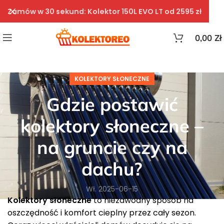
Zamów w 30 sekund: Kolektor 150L EVO LT od 2595 zł
0,00
Zł
KOLEKTORY SŁONECZNE
Gdzie postawić
kolektory słoneczne –
na gruncie czy na
dachu?
Wł. 2025-06-15
Kolektory słoneczne
to niezawodny sposób na
oszczędność i komfort cieplny przez cały sezon.