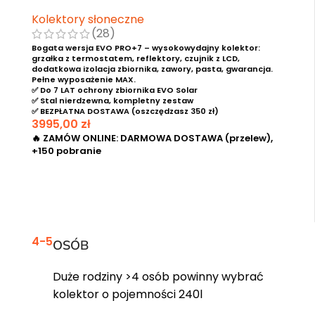
Kolektory słoneczne
(28)
Bogata wersja EVO PRO+7 – wysokowydajny kolektor:
grzałka z termostatem, reflektory, czujnik z LCD,
dodatkowa izolacja zbiornika, zawory, pasta, gwarancja.
Pełne wyposażenie MAX.
✅ Do 7 LAT ochrony zbiornika EVO Solar
✅ Stal nierdzewna, kompletny zestaw
✅ BEZPŁATNA DOSTAWA (oszczędzasz 350 zł)
3995,00
zł
🔥 ZAMÓW ONLINE: DARMOWA DOSTAWA (przelew),
+150 pobranie
DODAJ DO KOSZYKA
4-5
OSÓB
Duże rodziny >4 osób powinny wybrać
kolektor o pojemności 240l