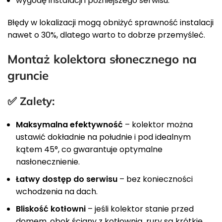
wygodę instalacji i późniejszego serwisu.
Błędy w lokalizacji mogą obniżyć sprawność instalacji
nawet o 30%, dlatego warto to dobrze przemyśleć.
Montaż kolektora słonecznego na
gruncie
✅ Zalety:
Maksymalna efektywność
– kolektor można
ustawić dokładnie na południe i pod idealnym
kątem 45°, co gwarantuje optymalne
nasłonecznienie.
Łatwy dostęp do serwisu
– bez konieczności
wchodzenia na dach.
Bliskość kotłowni
– jeśli kolektor stanie przed
domem, obok ściany z kotłownią, rury są krótkie,