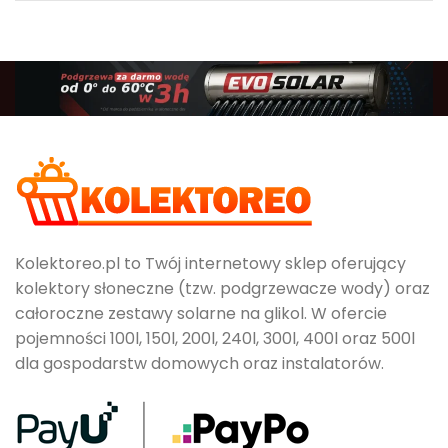
Kolektoreo.pl to Twój internetowy sklep oferujący
kolektory słoneczne (tzw. podgrzewacze wody) oraz
całoroczne zestawy solarne na glikol. W ofercie
pojemności 100l, 150l, 200l, 240l, 300l, 400l oraz 500l
dla gospodarstw domowych oraz instalatorów.