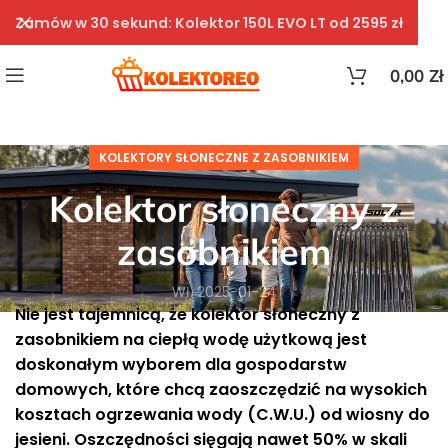
Zamów w 30 sekund: Kolektor 150L EVO LT od 2595 zł
0,00
Zł
KOLEKTORY SŁONECZNE Z ZASOBNIKIEM
Kolektor słoneczny z
zasobnikiem
Wł. 2025-01-24
Nie jest tajemnicą, że kolektor słoneczny z
zasobnikiem na ciepłą wodę użytkową jest
doskonałym wyborem dla gospodarstw
domowych, które chcą zaoszczędzić na wysokich
kosztach ogrzewania wody (C.W.U.) od wiosny do
jesieni. Oszczędności sięgają nawet 50% w skali