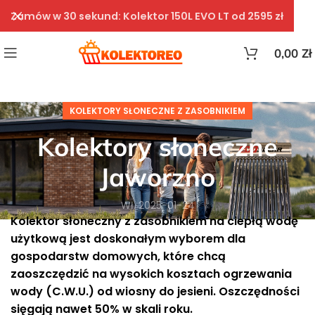
Zamów w 30 sekund: Kolektor 150L EVO LT od 2595 zł
0,00
Zł
KOLEKTORY SŁONECZNE Z ZASOBNIKIEM
Kolektory słoneczne
Jaworzno
Wł. 2025-01-24
Kolektor słoneczny z zasobnikiem na ciepłą wodę
użytkową jest doskonałym wyborem dla
gospodarstw domowych, które chcą
zaoszczędzić na wysokich kosztach ogrzewania
wody (C.W.U.) od wiosny do jesieni. Oszczędności
sięgają nawet 50% w skali roku.