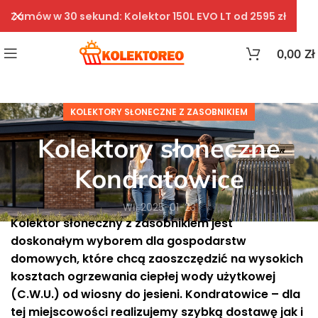
Zamów w 30 sekund: Kolektor 150L EVO LT od 2595 zł
0,00
Zł
KOLEKTORY SŁONECZNE Z ZASOBNIKIEM
Kolektory słoneczne
Kondratowice
Wł. 2025-01-23
Kolektor słoneczny z zasobnikiem jest
doskonałym wyborem dla gospodarstw
domowych, które chcą zaoszczędzić na wysokich
kosztach ogrzewania ciepłej wody użytkowej
(C.W.U.) od wiosny do jesieni. Kondratowice – dla
tej miejscowości realizujemy szybką dostawę jak i