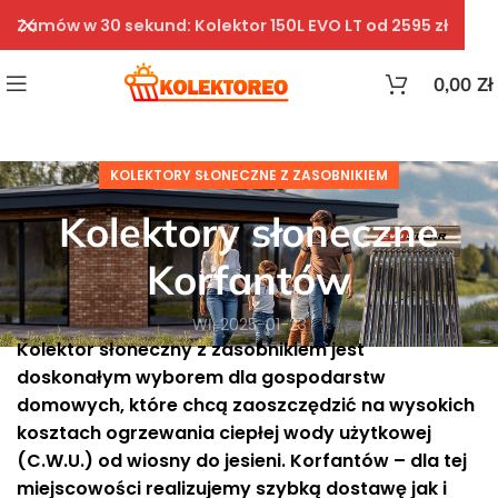
Zamów w 30 sekund: Kolektor 150L EVO LT od 2595 zł
0,00
Zł
KOLEKTORY SŁONECZNE Z ZASOBNIKIEM
Kolektory słoneczne
Korfantów
Wł. 2025-01-23
Kolektor słoneczny z zasobnikiem jest
doskonałym wyborem dla gospodarstw
domowych, które chcą zaoszczędzić na wysokich
kosztach ogrzewania ciepłej wody użytkowej
(C.W.U.) od wiosny do jesieni. Korfantów – dla tej
miejscowości realizujemy szybką dostawę jak i