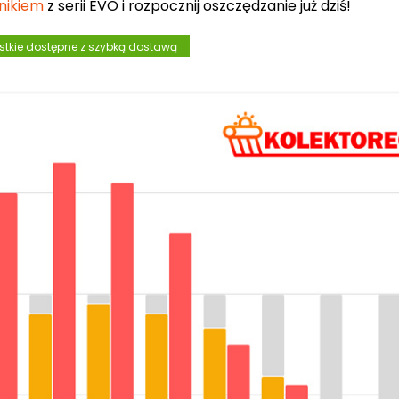
nikiem
z serii EVO i rozpocznij oszczędzanie już dziś!
tkie dostępne z szybką dostawą