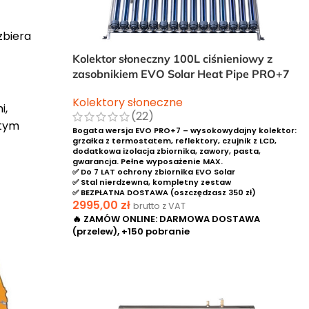
zbiera
Kolektor słoneczny 100L ciśnieniowy z
zasobnikiem EVO Solar Heat Pipe PRO+7
Kolektory słoneczne
i,
(22)
 tym
Bogata wersja EVO PRO+7 – wysokowydajny kolektor:
grzałka z termostatem, reflektory, czujnik z LCD,
dodatkowa izolacja zbiornika, zawory, pasta,
gwarancja. Pełne wyposażenie MAX.
✅ Do 7 LAT ochrony zbiornika EVO Solar
✅ Stal nierdzewna, kompletny zestaw
✅ BEZPŁATNA DOSTAWA (oszczędzasz 350 zł)
2995,00
zł
brutto z VAT
🔥 ZAMÓW ONLINE: DARMOWA DOSTAWA
(przelew), +150 pobranie
DODAJ DO KOSZYKA