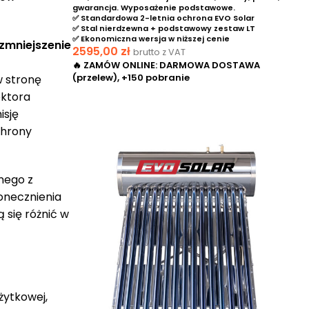
gwarancja. Wyposażenie podstawowe.
✅ Standardowa 2-letnia ochrona EVO Solar
✅ Stal nierdzewna + podstawowy zestaw LT
✅ Ekonomiczna wersja w niższej cenie
zmniejszenie
2595,00
zł
brutto z VAT
🔥 ZAMÓW ONLINE: DARMOWA DOSTAWA
(przelew), +150 pobranie
w stronę
ektora
DODAJ DO KOSZYKA
isję
chrony
nego z
łonecznienia
się różnić w
żytkowej,