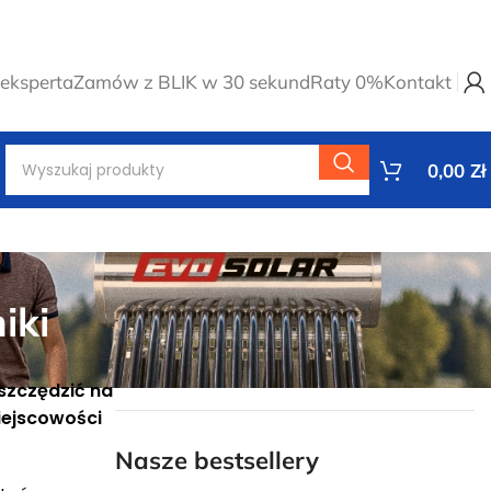
eksperta
Zamów z BLIK w 30 sekund
Raty 0%
Kontakt
0,00
Zł
iki
szczędzić na
miejscowości
Nasze bestsellery