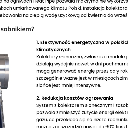
ta na ogniwach Heat Pipe pozwala maksymalnie wykorzy
kach umiarkowanego klimatu Polski. Instalacja kolektor
zebowania na ciepłą wodę użytkową od kwietnia do wrześ
asobnikiem?
1. Efektywność energetyczna w polski
klimatycznych
Kolektory słoneczne, zwłaszcza modele 
działają wydajnie nawet w dni pochmurne
mogą generować energię przez cały rok
szczególnie ważne jest w miesiącach zi
słońce jest mniej intensywne.
2. Redukcja kosztów ogrzewania
System z kolektorem słonecznym i zaso
pozwala zmniejszyć zużycie energii elekt
gazu, co przekłada się na niższe rachunki.
można zaoszczędzić nawet do 60% kosz