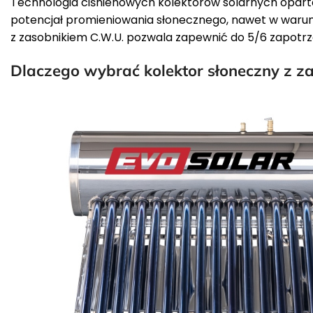
Technologia ciśnienowych kolektorów solarnych opar
potencjał promieniowania słonecznego, nawet w warun
z zasobnikiem C.W.U. pozwala zapewnić do 5/6 zapotr
Dlaczego wybrać kolektor słoneczny z z