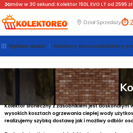
Zamów w 30 sekund: Kolektor 150L EVO LT od 2595 zł
⏱️ 
Dział Sprzedaży
Wybierz model
Kolektory słoneczne
Kolektory p
Ko
Kolektor słoneczny z zasobnikiem jest doskonały
wysokich kosztach ogrzewania ciepłej wody użytkowej
realizujemy szybką dostawę jak i możliwy odbiór o