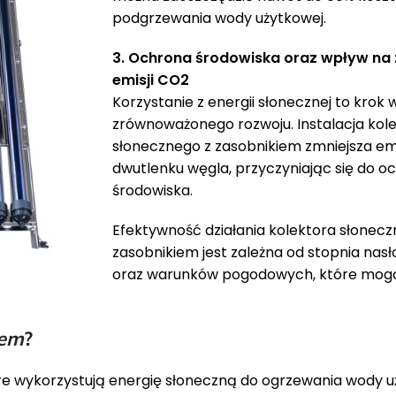
podgrzewania wody użytkowej.
dla 1-2 osób
3. Ochrona środowiska oraz wpływ na 
 dla 2-3 osób
emisji CO2
 dla 3-4 osób
Korzystanie z energii słonecznej to krok 
zrównoważonego rozwoju. Instalacja kol
 dla 4-5 osób
słonecznego z zasobnikiem zmniejsza em
 dla 5-6 osób
dwutlenku węgla, przyczyniając się do o
środowiska.
Efektywność działania kolektora słonecz
ości.
zasobnikiem jest zależna od stopnia nas
oraz warunków pogodowych, które mogą 
iem
?
re wykorzystują energię słoneczną do ogrzewania wody u