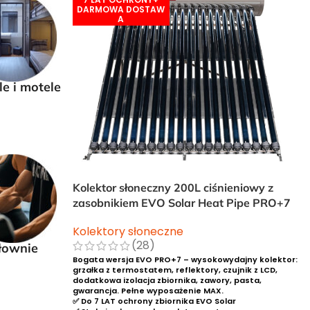
le i motele
Kolektor słoneczny 200L ciśnieniowy z
zasobnikiem EVO Solar Heat Pipe PRO+7
Kolektory słoneczne
(28)
łownie
Bogata wersja EVO PRO+7 – wysokowydajny kolektor:
grzałka z termostatem, reflektory, czujnik z LCD,
dodatkowa izolacja zbiornika, zawory, pasta,
gwarancja. Pełne wyposażenie MAX.
✅ Do 7 LAT ochrony zbiornika EVO Solar