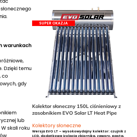
stać
a słonecznego
nia.
ch warunkach
próżniowe,
. Dzięki temu
, co
mowych, gdy
Kolektor słoneczny 150L ciśnieniowy z
bnikiem
zasobnikiem EVO Solar LT Heat Pipe
rycznej lub
Kolektory słoneczne
 W skali roku
Wersja EVO LT – wysokowydajny kolektor: czujnik z
tów
LCD, dodatkowa izolacja zbiornika, zawory, pasta,