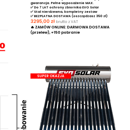
gwarancja. Pełne wyposażenie MAX.
✅ Do 7 LAT ochrony zbiornika EVO Solar
✅ Stal nierdzewna, kompletny zestaw
✅ BEZPŁATNA DOSTAWA (oszczędzasz 350 zł)
3295,00
zł
brutto z VAT
🔥 ZAMÓW ONLINE: DARMOWA DOSTAWA
(przelew), +150 pobranie
DODAJ DO KOSZYKA