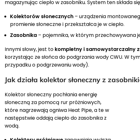
magazynując ciepło w zasobniku. System ten składa s
Kolektorów słonecznych
– urządzenia montowanego 
promienie słoneczne i przekształca je w ciepło.
Zasobnika
– pojemnika, w którym przechowywana je
Innymi słowy, jest to
kompletny i samowystarczalny 
korzystając ze słońca do podgrzania wody CWU. W tym
przypadku o podgrzewaniu wody).
Jak działa kolektor słoneczny z zasobnik
Kolektor słoneczny pochłania energię
słoneczną za pomocą rur próżniowych,
które nagrzewają ogniwa Heat Pipe, a te w
następstwie oddają ciepło do zasobnika z
wodą.
Kolektory próżniowe
zapewniają wyższą