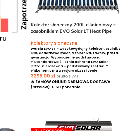
Kolektor słoneczny 200L ciśnieniowy z
zasobnikiem EVO Solar LT Heat Pipe
Kolektory słoneczne
Wersja EVO LT – wysokowydajny kolektor: czujnik z
LCD, dodatkowa izolacja zbiornika, zawory, pasta,
gwarancja. Wyposażenie podstawowe.
✅ Standardowa 2-letnia ochrona EVO Solar
✅ Stal nierdzewna + podstawowy zestaw LT
✅ Ekonomiczna wersja w niższej cenie
3295,00
zł
brutto z VAT
🔥 ZAMÓW ONLINE: DARMOWA DOSTAWA
(przelew), +150 pobranie
DODAJ DO KOSZYKA