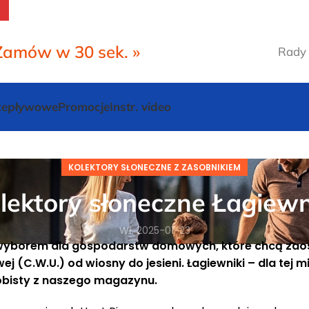
Zamów w 30 sek. »
Rady 
rzepływowe
Promocje
Instr. video
KOLEKTORY SŁONECZNE Z ZASOBNIKIEM
lektory słoneczne Łagiewn
Wł. 2025-01-23
m wyborem dla gospodarstw domowych, które chcą zao
 (C.W.U.) od wiosny do jesieni. Łagiewniki – dla tej 
sobisty z naszego magazynu.