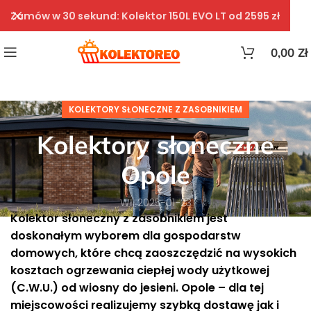
Zamów w 30 sekund: Kolektor 150L EVO LT od 2595 zł
0,00
Zł
KOLEKTORY SŁONECZNE Z ZASOBNIKIEM
Kolektory słoneczne
Opole
Wł. 2025-01-23
Kolektor słoneczny z zasobnikiem jest
doskonałym wyborem dla gospodarstw
domowych, które chcą zaoszczędzić na wysokich
kosztach ogrzewania ciepłej wody użytkowej
(C.W.U.) od wiosny do jesieni. Opole – dla tej
miejscowości realizujemy szybką dostawę jak i