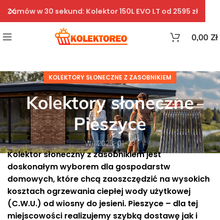
Zamów w 30 sekund: Kolektor 150L EVO LT od 2595 zł
0,00
Zł
KOLEKTORY SŁONECZNE Z ZASOBNIKIEM
Kolektory słoneczne
Pieszyce
Wł. 2025-01-23
Kolektor słoneczny z zasobnikiem jest
doskonałym wyborem dla gospodarstw
domowych, które chcą zaoszczędzić na wysokich
kosztach ogrzewania ciepłej wody użytkowej
(C.W.U.) od wiosny do jesieni. Pieszyce – dla tej
miejscowości realizujemy szybką dostawę jak i