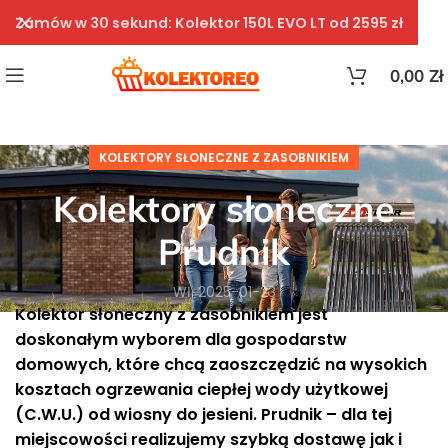
Zamów w 30 sekund: Kolektor 150L EVO LT od 2595 zł
0,00
Zł
KOLEKTORY SŁONECZNE Z ZASOBNIKIEM
Kolektory słoneczne
Prudnik
Wł. 2025-01-23
Kolektor słoneczny z zasobnikiem jest
doskonałym wyborem dla gospodarstw
domowych, które chcą zaoszczędzić na wysokich
kosztach ogrzewania ciepłej wody użytkowej
(C.W.U.) od wiosny do jesieni. Prudnik – dla tej
miejscowości realizujemy szybką dostawę jak i