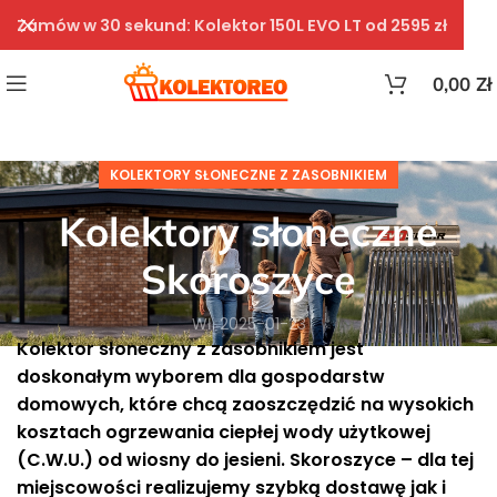
Zamów w 30 sekund: Kolektor 150L EVO LT od 2595 zł
0,00
Zł
KOLEKTORY SŁONECZNE Z ZASOBNIKIEM
Kolektory słoneczne
Skoroszyce
Wł. 2025-01-23
Kolektor słoneczny z zasobnikiem jest
doskonałym wyborem dla gospodarstw
domowych, które chcą zaoszczędzić na wysokich
kosztach ogrzewania ciepłej wody użytkowej
(C.W.U.) od wiosny do jesieni. Skoroszyce – dla tej
miejscowości realizujemy szybką dostawę jak i