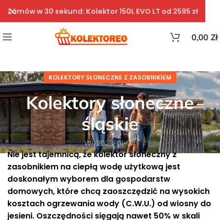
Zamów w 30 sekund: Kolektor 150L EVO LT od 2595 zł
0,00
Zł
KOLEKTORY SŁONECZNE Z ZASOBNIKIEM
Kolektory słoneczne
śląskie
Wł. 2025-01-24
Nie jest tajemnicą, że kolektor słoneczny z
zasobnikiem na ciepłą wodę użytkową jest
doskonałym wyborem dla gospodarstw
domowych, które chcą zaoszczędzić na wysokich
kosztach ogrzewania wody (C.W.U.) od wiosny do
jesieni. Oszczędności sięgają nawet 50% w skali