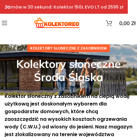
Zamów w 30 sekund: Kolektor 150L EVO LT od 2595 zł
0,00
Zł
KOLEKTORY SŁONECZNE Z ZASOBNIKIEM
Kolektory słoneczne
Środa Śląska
Wł. 2025-01-23
Kolektor słoneczny z zasobnikiem na ciepłą wodę
użytkową jest doskonałym wyborem dla
gospodarstw domowych, które chcą
zaoszczędzić na wysokich kosztach ogrzewania
wody (C.W.U.) od wiosny do jesieni. Nasz magazyn
jest zlokalizowany na terenie województwa