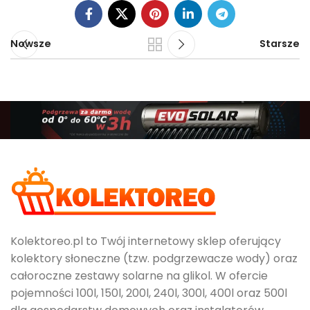
Nowsze
Starsze
Kolektoreo.pl to Twój internetowy sklep oferujący
kolektory słoneczne (tzw. podgrzewacze wody) oraz
całoroczne zestawy solarne na glikol. W ofercie
pojemności 100l, 150l, 200l, 240l, 300l, 400l oraz 500l