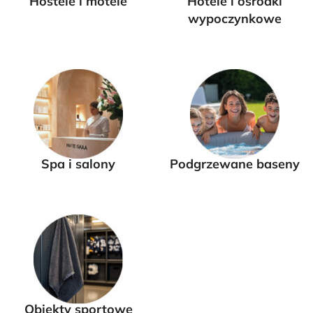
Hostele i motele
Hotele i ośrodki
wypoczynkowe
Spa i salony
Podgrzewane baseny
Obiekty sportowe