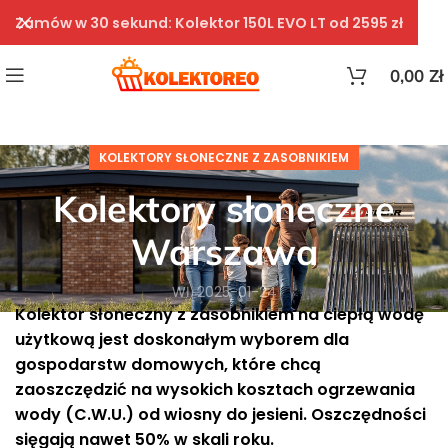
Zamów w 30 sekund: Kolektor 150L EVO LT od 2595 zł
0,00
Zł
KOLEKTORY SŁONECZNE Z ZASOBNIKIEM
Kolektory słoneczne
Warszawa
Wł. 2025-01-24
Kolektor słoneczny z zasobnikiem na ciepłą wodę
użytkową jest doskonałym wyborem dla
gospodarstw domowych, które chcą
zaoszczędzić na wysokich kosztach ogrzewania
wody (C.W.U.) od wiosny do jesieni. Oszczędności
sięgają nawet 50% w skali roku.