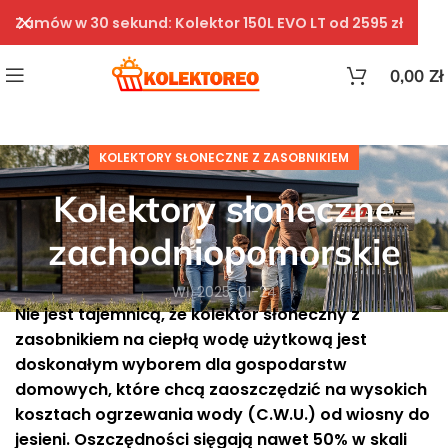
Zamów w 30 sekund: Kolektor 150L EVO LT od 2595 zł
0,00
Zł
KOLEKTORY SŁONECZNE Z ZASOBNIKIEM
Kolektory słoneczne
zachodniopomorskie
Wł. 2025-01-24
Nie jest tajemnicą, że kolektor słoneczny z
zasobnikiem na ciepłą wodę użytkową jest
doskonałym wyborem dla gospodarstw
domowych, które chcą zaoszczędzić na wysokich
kosztach ogrzewania wody (C.W.U.) od wiosny do
jesieni. Oszczędności sięgają nawet 50% w skali