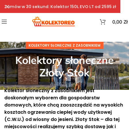
Zamów w 30 sekund: Kolektor 150L EVO LT od 2595 zł
0,00
Zł
KOLEKTORY SŁONECZNE Z ZASOBNIKIEM
Kolektory słoneczne
Złoty Stok
Wł. 2025-01-23
Kolektor słoneczny z zasobnikiem jest
doskonałym wyborem dla gospodarstw
domowych, które chcą zaoszczędzić na wysokich
kosztach ogrzewania ciepłej wody użytkowej
(C.W.U.) od wiosny do jesieni. Złoty Stok – dla tej
miejscowości realizujemy szybką dostawę jak i