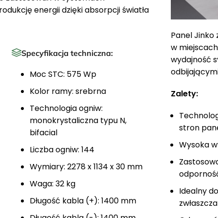
dukcję energii dzięki absorpcji światła
Panel Jinko 
w miejscach,
Specyfikacja techniczna:
wydajność s
odbijającym
Moc STC: 575 Wp
Kolor ramy: srebrna
Zalety:
Technologia ogniw:
Technologi
monokrystaliczna typu N,
stron pan
bifacial
Wysoka wy
Liczba ogniw: 144
Zastosowa
Wymiary: 2278 x 1134 x 30 mm
odporność
Waga: 32 kg
Idealny d
Długość kabla (+): 1400 mm
zwłaszcza
Długość kabla (-): 1400 mm