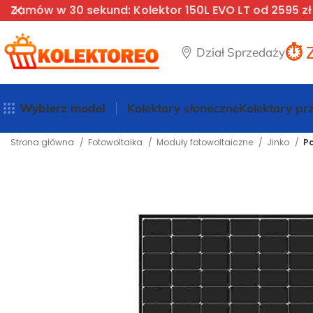
Zamów w 30 sekund: Kolektor 150L EVO LT od 2595 zł
⏱️ 
Dział Sprzedaży
Wybierz model
Kolektory słoneczne
Kolektory p
Strona główna
Fotowoltaika
Moduły fotowoltaiczne
Jinko
P