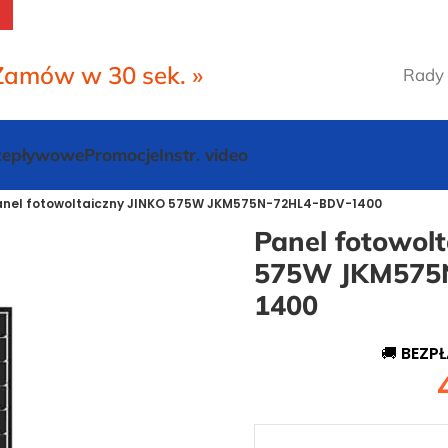
Zamów w 30 sek. »
Rady 
rzepływowe
Promocje
Instr. video
anel fotowoltaiczny JINKO 575W JKM575N-72HL4-BDV-1400
Panel fotowol
575W JKM575
1400
🚚
BEZP