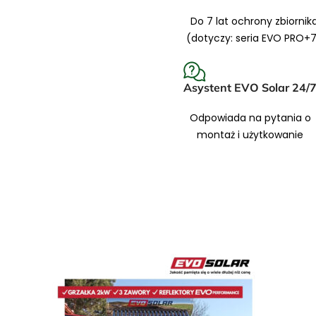
Do 7 lat ochrony zbiornik
dla 1-2 osób
(dotyczy: seria EVO PRO+
 dla 2-3 osób
 dla 3-4 osób
Asystent EVO Solar 24/
 dla 4-5 osób
Odpowiada na pytania o
 dla 5-6 osób
montaż i użytkowanie
ości.