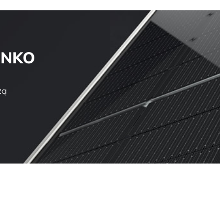
JINKO
zą