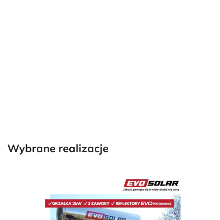
Pojemność kolektora
Przeznaczenie
Kolektor słoneczny 100L
Kolektor słoneczny 
Kolektor słoneczny 150L
Kolektor słoneczny
Kolektor słoneczny 200L
Kolektor słoneczny
Kolektor słoneczny 240L
Kolektor słoneczny
Kolektor słoneczny 300L
Kolektor słoneczny
Nowość - Kolektory EVO seria LT
Rozwiązanie dla osób szukających oszczędn
Wybrane realizacje
EVO SOLAR PRO LT 150L
EVO SOLAR PRO LT 200L