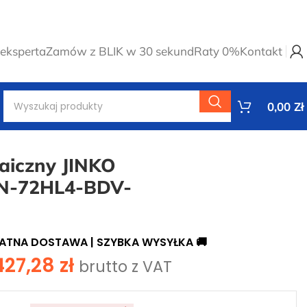
eksperta
Zamów z BLIK w 30 sekund
Raty 0%
Kontakt
0,00
Zł
taiczny JINKO
N-72HL4-BDV-
ŁATNA DOSTAWA
| SZYBKA WYSYŁKA 🚚
427,28
zł
brutto z VAT