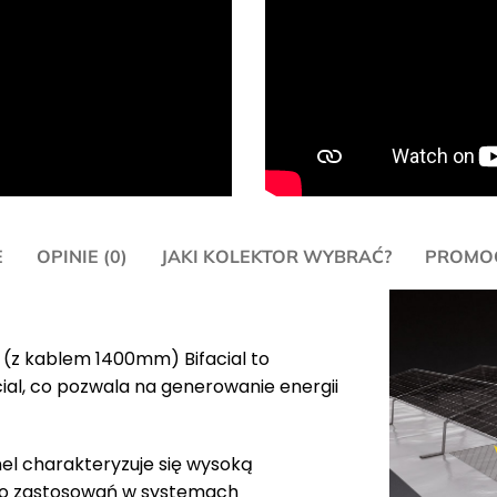
E
OPINIE (0)
JAKI KOLEKTOR WYBRAĆ?
PROMOC
(z kablem 1400mm) Bifacial to
ial, co pozwala na generowanie energii
nel charakteryzuje się wysoką
ę do zastosowań w systemach