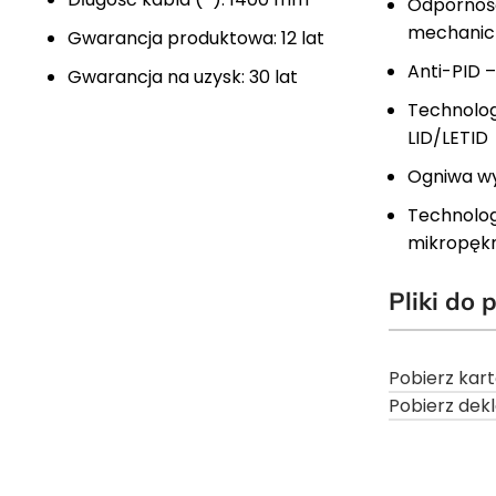
Odporność
mechanic
Gwarancja produktowa: 12 lat
Anti-PID 
Gwarancja na uzysk: 30 lat
Technolog
LID/LETID
Ogniwa wy
Technolog
mikropękn
Pliki do 
Pobierz kar
Pobierz dek