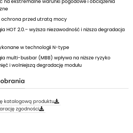
 na ekstremalne warunki pogodowe i obciążenia
zne
– ochrona przed utratą mocy
ia HOT 2.0.– wyższa niezawodność i niższa degradacja
konane w technologii N-type
ia multi-busbar (MBB) wpływa na niższe ryzyko
ięć i wolniejszą degradację modułu
pobrania
tę katalogową produktu
larację zgodności