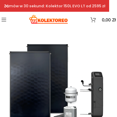
Zamów w 30 sekund: Kolektor 150L EVO LT od 2595 zł
0,00
Zł