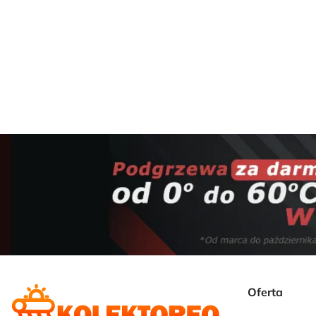
Pojemność kolektora
Przeznaczenie
Kolektor słoneczny 100L
Kolektor słoneczny 
Kolektor słoneczny 150L
Kolektor słoneczny
Kolektor słoneczny 200L
Kolektor słoneczny
Kolektor słoneczny 240L
Kolektor słoneczny
Kolektor słoneczny 300L
Kolektor słoneczny
Nowość - Kolektory EVO seria LT
Rozwiązanie dla osób szukających oszczędn
EVO SOLAR PRO LT 150L
EVO SOLAR PRO LT 200L
Oferta