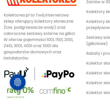
Zamów w 30
Kolektory s
Kolektoreo.pl to Twój internetowy
sklep oferujący kolektory słoneczne
Kolektory s
(tzw. podgrzewacze wody) oraz
przepływow
całoroczne zestawy solarne na glikol.
Zestawy sol
W ofercie pojemności 100l, 150l, 200l,
(glikolowe)
240l, 300l, 400l oraz 500l dla
gospodarstw domowych oraz
Rabaty i pr
instalatorów.
Kolektor sło
Kolektor sło
Kolektor sł
Kolektor sł
Kolektor sł