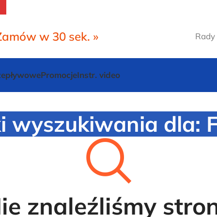
Zamów w 30 sek. »
Rady 
rzepływowe
Promocje
Instr. video
i wyszukiwania dla: 
ie znaleźliśmy stro