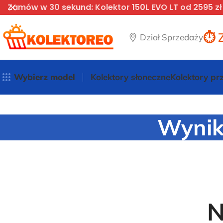
Zamów w 30 sekund: Kolektor 150L EVO LT od 2595 zł
⏱️ 
Dział Sprzedaży
Wybierz model
Kolektory słoneczne
Kolektory p
Wynik
N