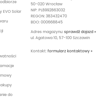
 odbiorze
50-020 Wrocław
NIP: PL8992863032
ny EVO Solar
REGON: 383432470
waru
BDO: 000668845
ji
Adres magazynu:
sprawdź dojazd »
ul. Agatowa 10, 57-100 Szczawin
Kontakt:
formularz kontaktowy »
ywatności
klamacje
umowy
zakupy
nie do
słonecznych