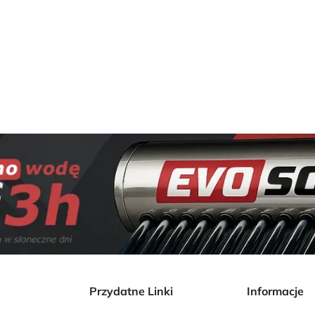
dla 1-2 osób
 dla 2-3 osób
 dla 3-4 osób
 dla 4-5 osób
 dla 5-6 osób
ości.
Przydatne Linki
Informacje