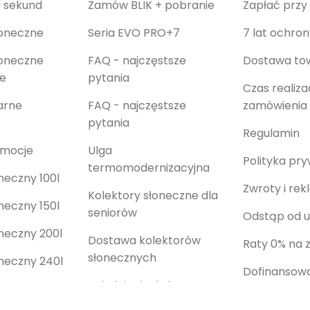
 sekund
Zamów BLIK + pobranie
Zapłać przy
łoneczne
Seria EVO PRO+7
7 lat ochro
łoneczne
FAQ - najczęstsze
Dostawa to
e
pytania
Sprawdź
Czas realizac
arne
FAQ - najczęstsze
zamówienia
pytania
Regulamin
omocje
Ulga
Polityka pr
termomodernizacyjna
neczny 100l
Zwroty i re
Kolektory słoneczne dla
neczny 150l
seniorów
Odstąp od 
oneczny 200l
Dostawa kolektorów
Raty 0% na 
słonecznych
oneczny 240l
Dofinansowa
Jak dojechać do nas
oneczny 300l
kolektorów 