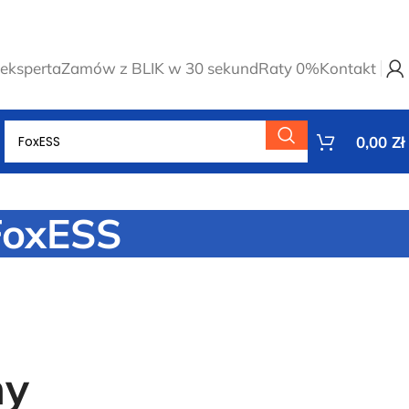
eksperta
Zamów z BLIK w 30 sekund
Raty 0%
Kontakt
0,00
Zł
FoxESS
ny