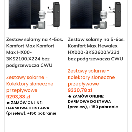
Zestaw solarny na 4-5os.
Zestaw solarny na 5-6os.
Komfort Max Komfort
Komfort Max Hewalex
Max HX00-
HX000-3KS2600.V231
3KS2100.X224 bez
bez podgrzewacza CWU
podgrzewacza CWU
Zestawy solarne -
Zestawy solarne -
Kolektory słoneczne
Kolektory słoneczne
przepływowe
przepływowe
9330,78
zł
9293,88
zł
🔥 ZAMÓW ONLINE:
DARMOWA DOSTAWA
🔥 ZAMÓW ONLINE:
(przelew), +150 pobranie
DARMOWA DOSTAWA
(przelew), +150 pobranie
DODAJ DO KOSZYKA
DODAJ DO KOSZYKA