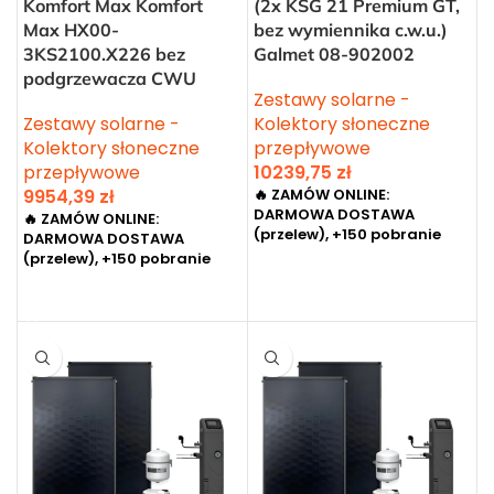
Komfort Max Komfort
(2x KSG 21 Premium GT,
Max HX00-
bez wymiennika c.w.u.)
3KS2100.X226 bez
Galmet 08-902002
podgrzewacza CWU
Zestawy solarne -
Zestawy solarne -
Kolektory słoneczne
Kolektory słoneczne
przepływowe
przepływowe
10239,75
zł
9954,39
zł
🔥 ZAMÓW ONLINE:
DARMOWA DOSTAWA
🔥 ZAMÓW ONLINE:
(przelew), +150 pobranie
DARMOWA DOSTAWA
(przelew), +150 pobranie
DODAJ DO KOSZYKA
DODAJ DO KOSZYKA