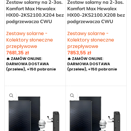
Zestaw solarny na 2-3os.
Zestaw solarny na 2-3os.
Komfort Max Hewalex
Komfort Max Hewalex
HX00-2KS2100.X204 bez
HX00-2KS2100.X208 bez
podgrzewacza CWU
podgrzewacza CWU
Zestawy solarne -
Zestawy solarne -
Kolektory słoneczne
Kolektory słoneczne
przepływowe
przepływowe
7681,35
zł
7853,55
zł
🔥 ZAMÓW ONLINE:
🔥 ZAMÓW ONLINE:
DARMOWA DOSTAWA
DARMOWA DOSTAWA
(przelew), +150 pobranie
(przelew), +150 pobranie
DODAJ DO KOSZYKA
DODAJ DO KOSZYKA