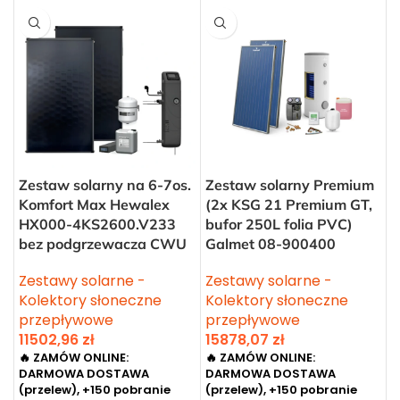
Zestaw solarny na 6-7os.
Zestaw solarny Premium
Komfort Max Hewalex
(2x KSG 21 Premium GT,
HX000-4KS2600.V233
bufor 250L folia PVC)
bez podgrzewacza CWU
Galmet 08-900400
Zestawy solarne -
Zestawy solarne -
Kolektory słoneczne
Kolektory słoneczne
przepływowe
przepływowe
11502,96
zł
15878,07
zł
🔥 ZAMÓW ONLINE:
🔥 ZAMÓW ONLINE:
DARMOWA DOSTAWA
DARMOWA DOSTAWA
(przelew), +150 pobranie
(przelew), +150 pobranie