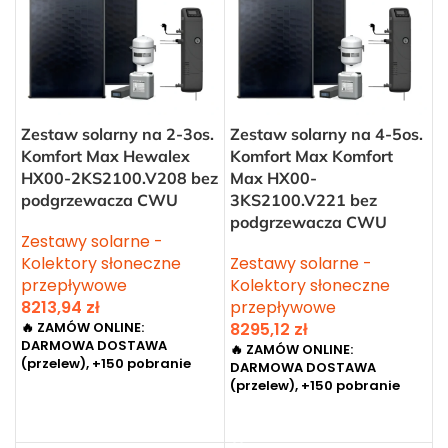
Zestaw solarny na 2-3os.
Zestaw solarny na 4-5os.
Komfort Max Hewalex
Komfort Max Komfort
HX00-2KS2100.V208 bez
Max HX00-
podgrzewacza CWU
3KS2100.V221 bez
podgrzewacza CWU
Zestawy solarne -
Kolektory słoneczne
Zestawy solarne -
przepływowe
Kolektory słoneczne
8213,94
zł
przepływowe
🔥 ZAMÓW ONLINE:
8295,12
zł
DARMOWA DOSTAWA
🔥 ZAMÓW ONLINE:
(przelew), +150 pobranie
DARMOWA DOSTAWA
(przelew), +150 pobranie
DODAJ DO KOSZYKA
DODAJ DO KOSZYKA