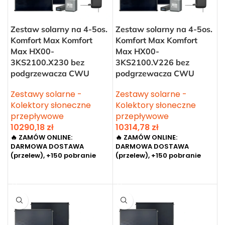
Zestaw solarny na 4-5os.
Zestaw solarny na 4-5os.
Komfort Max Komfort
Komfort Max Komfort
Max HX00-
Max HX00-
3KS2100.X230 bez
3KS2100.V226 bez
podgrzewacza CWU
podgrzewacza CWU
Zestawy solarne -
Zestawy solarne -
Kolektory słoneczne
Kolektory słoneczne
przepływowe
przepływowe
10290,18
zł
10314,78
zł
🔥 ZAMÓW ONLINE:
🔥 ZAMÓW ONLINE:
DARMOWA DOSTAWA
DARMOWA DOSTAWA
(przelew), +150 pobranie
(przelew), +150 pobranie
DODAJ DO KOSZYKA
DODAJ DO KOSZYKA