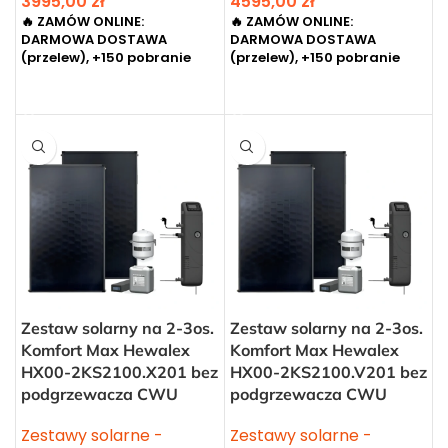
3995,00
zł
4595,00
zł
🔥 ZAMÓW ONLINE:
🔥 ZAMÓW ONLINE:
DARMOWA DOSTAWA
DARMOWA DOSTAWA
(przelew), +150 pobranie
(przelew), +150 pobranie
DODAJ DO KOSZYKA
DODAJ DO KOSZYKA
Zestaw solarny na 2-3os.
Zestaw solarny na 2-3os.
Komfort Max Hewalex
Komfort Max Hewalex
HX00-2KS2100.X201 bez
HX00-2KS2100.V201 bez
podgrzewacza CWU
podgrzewacza CWU
Zestawy solarne -
Zestawy solarne -