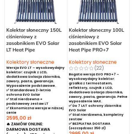
Kolektor słoneczny 150L
Kolektor słoneczny 100L
ciśnieniowy z
ciśnieniowy z
zasobnikiem EVO Solar
zasobnikiem EVO Solar
LT Heat Pipe
Heat Pipe PRO+7
Kolektory słoneczne
Kolektory słoneczne
(22)
Wersja EVO LT – wysokowydajny
kolektor: czujnik z LCD,
Bogata wersja EVO PRO+7 –
dodatkowa izolacja zbiornika,
wysokowydajny kolektor:
zawory, pasta, gwarancja.
grzałka z termostatem,
Wyposażenie podstawowe.
reflektory, czujnik z LCD,
✅ Standardowa 2-letnia
dodatkowa izolacja zbiornika,
ochrona EVO Solar
zawory, pasta, gwarancja. Pełne
✅ Stal nierdzewna +
wyposażenie MAX.
podstawowy zestaw LT
✅ Do 7 LAT ochrony zbiornika
✅ Ekonomiczna wersja w niższej
EVO Solar
cenie
✅ Stal nierdzewna, kompletny
2595,00
zł
zestaw
🔥 ZAMÓW ONLINE:
✅ BEZPŁATNA DOSTAWA
(oszczędzasz 350 zł)
DARMOWA DOSTAWA
2995,00
zł