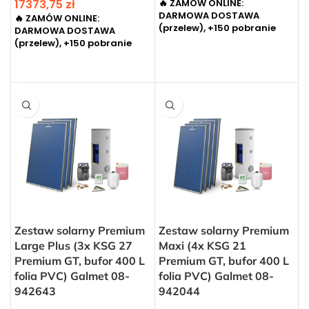
17373,75
zł
🔥 ZAMÓW ONLINE:
DARMOWA DOSTAWA
🔥 ZAMÓW ONLINE:
(przelew), +150 pobranie
DARMOWA DOSTAWA
(przelew), +150 pobranie
DODAJ DO KOSZYKA
DODAJ DO KOSZYKA
Zestaw solarny Premium
Zestaw solarny Premium
Large Plus (3x KSG 27
Maxi (4x KSG 21
Premium GT, bufor 400 L
Premium GT, bufor 400 L
folia PVC) Galmet 08-
folia PVC) Galmet 08-
942643
942044