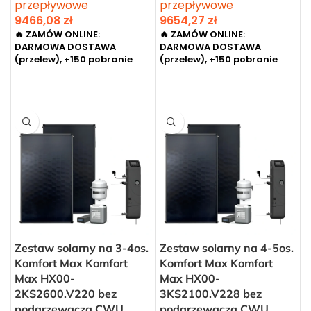
przepływowe
przepływowe
9466,08
zł
9654,27
zł
🔥 ZAMÓW ONLINE:
🔥 ZAMÓW ONLINE:
DARMOWA DOSTAWA
DARMOWA DOSTAWA
(przelew), +150 pobranie
(przelew), +150 pobranie
DODAJ DO KOSZYKA
DODAJ DO KOSZYKA
Zestaw solarny na 3-4os.
Zestaw solarny na 4-5os.
Komfort Max Komfort
Komfort Max Komfort
Max HX00-
Max HX00-
2KS2600.V220 bez
3KS2100.V228 bez
podgrzewacza CWU
podgrzewacza CWU