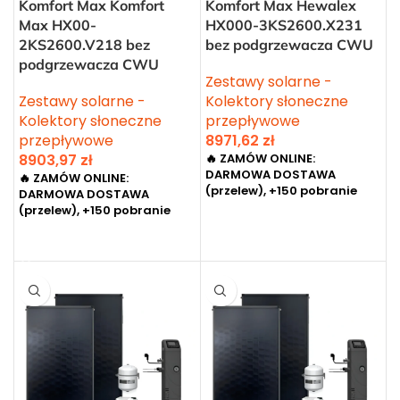
Komfort Max Komfort
Komfort Max Hewalex
Max HX00-
HX000-3KS2600.X231
2KS2600.V218 bez
bez podgrzewacza CWU
podgrzewacza CWU
Zestawy solarne -
Zestawy solarne -
Kolektory słoneczne
Kolektory słoneczne
przepływowe
przepływowe
8971,62
zł
8903,97
zł
🔥 ZAMÓW ONLINE:
DARMOWA DOSTAWA
🔥 ZAMÓW ONLINE:
(przelew), +150 pobranie
DARMOWA DOSTAWA
(przelew), +150 pobranie
DODAJ DO KOSZYKA
DODAJ DO KOSZYKA