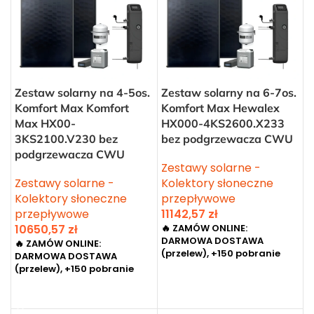
Zestaw solarny na 4-5os.
Zestaw solarny na 6-7os.
Komfort Max Komfort
Komfort Max Hewalex
Max HX00-
HX000-4KS2600.X233
3KS2100.V230 bez
bez podgrzewacza CWU
podgrzewacza CWU
Zestawy solarne -
Zestawy solarne -
Kolektory słoneczne
Kolektory słoneczne
przepływowe
przepływowe
11142,57
zł
10650,57
zł
🔥 ZAMÓW ONLINE:
DARMOWA DOSTAWA
🔥 ZAMÓW ONLINE:
(przelew), +150 pobranie
DARMOWA DOSTAWA
(przelew), +150 pobranie
DODAJ DO KOSZYKA
DODAJ DO KOSZYKA