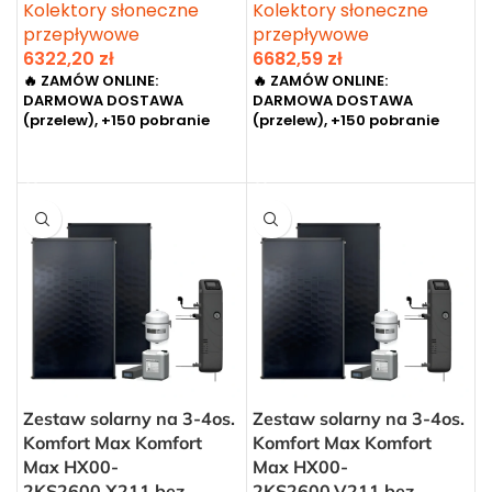
Kolektory słoneczne
Kolektory słoneczne
przepływowe
przepływowe
6322,20
zł
6682,59
zł
🔥 ZAMÓW ONLINE:
🔥 ZAMÓW ONLINE:
DARMOWA DOSTAWA
DARMOWA DOSTAWA
(przelew), +150 pobranie
(przelew), +150 pobranie
DODAJ DO KOSZYKA
DODAJ DO KOSZYKA
Zestaw solarny na 3-4os.
Zestaw solarny na 3-4os.
Komfort Max Komfort
Komfort Max Komfort
Max HX00-
Max HX00-
2KS2600.X211 bez
2KS2600.V211 bez