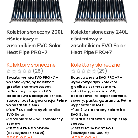
Kolektor słoneczny 200L
Kolektor słoneczny 240L
ciśnieniowy z
ciśnieniowy z
zasobnikiem EVO Solar
zasobnikiem EVO Solar
Heat Pipe PRO+7
Heat Pipe PRO+7
Kolektory słoneczne
Kolektory słoneczne
(28)
(29)
Bogata wersja EVO PRO+7 –
Bogata wersja EVO PRO+7 –
wysokowydajny kolektor:
wysokowydajny kolektor:
grzałka z termostatem,
grzałka z termostatem,
reflektory, czujnik z LCD,
reflektory, czujnik z LCD,
dodatkowa izolacja zbiornika,
dodatkowa izolacja zbiornika,
zawory, pasta, gwarancja. Pełne
zawory, pasta, gwarancja. Pełne
wyposażenie MAX.
wyposażenie MAX.
✅ Do 7 LAT ochrony zbiornika
✅ Do 7 LAT ochrony zbiornika
EVO Solar
EVO Solar
✅ Stal nierdzewna, kompletny
✅ Stal nierdzewna, kompletny
zestaw
zestaw
✅ BEZPŁATNA DOSTAWA
✅ BEZPŁATNA DOSTAWA
(oszczędzasz 350 zł)
(oszczędzasz 350 zł)