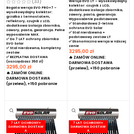
(33)
Wersja EVO LT – wysokowydajny
kolektor: czujnik z LCD,
Bogata wersja EVO PRO+7 –
dodatkowa izolacja zbiornika,
wysokowydajny kolektor:
zawory, pasta, gwarancja.
grzałka z termostatem,
Wyposażenie podstawowe.
reflektory, czujnik z LCD,
✅ Standardowa 2-letnia
dodatkowa izolacja zbiornika,
ochrona EVO Solar
zawory, pasta, gwarancja. Pełne
✅ Stal nierdzewna +
wyposażenie MAX.
podstawowy zestaw LT
✅ Do 7 LAT ochrony zbiornika
✅ Ekonomiczna wersja w niższej
EVO Solar
cenie
✅ Stal nierdzewna, kompletny
3295,00
zł
zestaw
✅ BEZPŁATNA DOSTAWA
🔥 ZAMÓW ONLINE:
(oszczędzasz 350 zł)
DARMOWA DOSTAWA
3295,00
zł
(przelew), +150 pobranie
🔥 ZAMÓW ONLINE:
DODAJ DO KOSZYKA
DARMOWA DOSTAWA
(przelew), +150 pobranie
DODAJ DO KOSZYKA