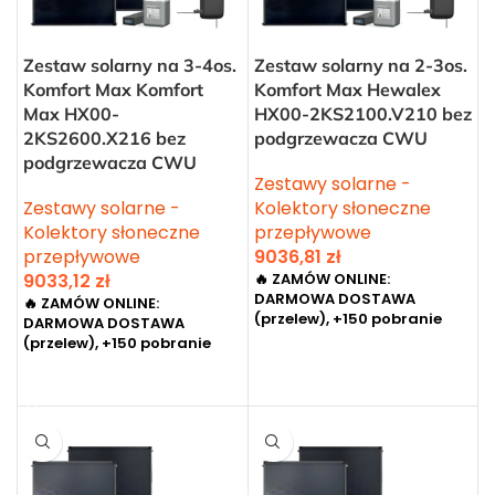
Zestaw solarny na 3-4os.
Zestaw solarny na 2-3os.
Komfort Max Komfort
Komfort Max Hewalex
Max HX00-
HX00-2KS2100.V210 bez
2KS2600.X216 bez
podgrzewacza CWU
podgrzewacza CWU
Zestawy solarne -
Zestawy solarne -
Kolektory słoneczne
Kolektory słoneczne
przepływowe
przepływowe
9036,81
zł
9033,12
zł
🔥 ZAMÓW ONLINE:
DARMOWA DOSTAWA
🔥 ZAMÓW ONLINE:
(przelew), +150 pobranie
DARMOWA DOSTAWA
(przelew), +150 pobranie
DODAJ DO KOSZYKA
DODAJ DO KOSZYKA