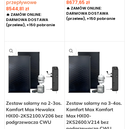
przepływowe
8677,65
zł
8544,81
zł
🔥 ZAMÓW ONLINE:
DARMOWA DOSTAWA
🔥 ZAMÓW ONLINE:
(przelew), +150 pobranie
DARMOWA DOSTAWA
(przelew), +150 pobranie
DODAJ DO KOSZYKA
DODAJ DO KOSZYKA
Zestaw solarny na 2-3os.
Zestaw solarny na 3-4os.
Komfort Max Hewalex
Komfort Max Komfort
HX00-2KS2100.V206 bez
Max HX00-
podgrzewacza CWU
2KS2600.V214 bez
podgrzewacza CWU