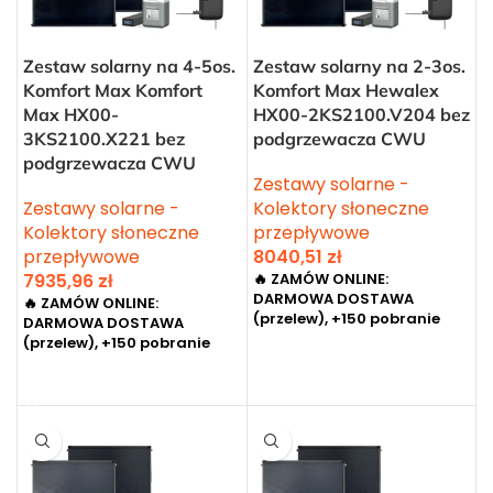
Zestaw solarny na 4-5os.
Zestaw solarny na 2-3os.
Komfort Max Komfort
Komfort Max Hewalex
Max HX00-
HX00-2KS2100.V204 bez
3KS2100.X221 bez
podgrzewacza CWU
podgrzewacza CWU
Zestawy solarne -
Zestawy solarne -
Kolektory słoneczne
Kolektory słoneczne
przepływowe
przepływowe
8040,51
zł
7935,96
zł
🔥 ZAMÓW ONLINE:
DARMOWA DOSTAWA
🔥 ZAMÓW ONLINE:
(przelew), +150 pobranie
DARMOWA DOSTAWA
(przelew), +150 pobranie
DODAJ DO KOSZYKA
DODAJ DO KOSZYKA