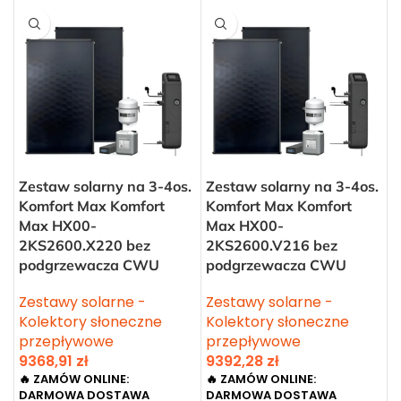
Zestaw solarny na 3-4os.
Zestaw solarny na 3-4os.
Komfort Max Komfort
Komfort Max Komfort
Max HX00-
Max HX00-
2KS2600.X220 bez
2KS2600.V216 bez
podgrzewacza CWU
podgrzewacza CWU
Zestawy solarne -
Zestawy solarne -
Kolektory słoneczne
Kolektory słoneczne
przepływowe
przepływowe
9368,91
zł
9392,28
zł
🔥 ZAMÓW ONLINE:
🔥 ZAMÓW ONLINE:
DARMOWA DOSTAWA
DARMOWA DOSTAWA