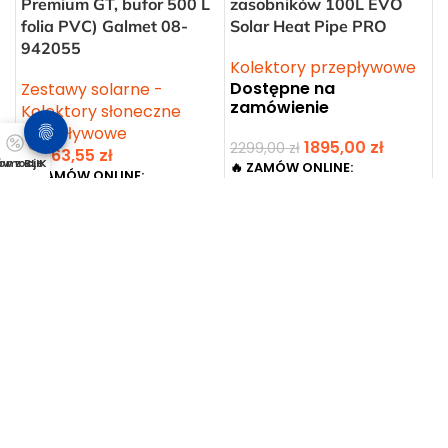
Premium GT, bufor 500 L
zasobników 100L EVO
folia PVC) Galmet 08-
Solar Heat Pipe PRO
942055
Kolektory przepływowe
Dostępne na
Zestawy solarne -
zamówienie
Kolektory słoneczne
przepływowe
1895,00
zł
2299,00
zł
28763,55
zł
 z BLIK w 30 sek
romocje
🔥 ZAMÓW ONLINE:
🔥 ZAMÓW ONLINE:
DARMOWA DOSTAWA
DARMOWA DOSTAWA
(przelew), +150 pobranie
(przelew), +150 pobranie
DODAJ DO KOSZYKA