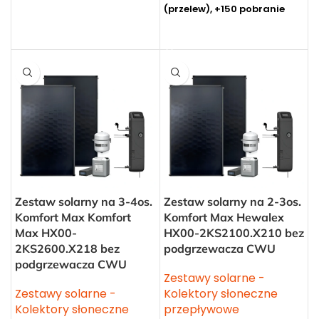
(przelew), +150 pobranie
DODAJ DO KOSZYKA
DODAJ DO KOSZYKA
Zestaw solarny na 3-4os.
Zestaw solarny na 2-3os.
Komfort Max Komfort
Komfort Max Hewalex
Max HX00-
HX00-2KS2100.X210 bez
2KS2600.X218 bez
podgrzewacza CWU
podgrzewacza CWU
Zestawy solarne -
Zestawy solarne -
Kolektory słoneczne
Kolektory słoneczne
przepływowe