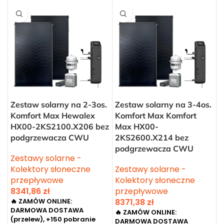
Zestaw solarny na 2-3os.
Zestaw solarny na 3-4os.
Komfort Max Hewalex
Komfort Max Komfort
HX00-2KS2100.X206 bez
Max HX00-
podgrzewacza CWU
2KS2600.X214 bez
podgrzewacza CWU
Zestawy solarne -
Kolektory słoneczne
Zestawy solarne -
przepływowe
Kolektory słoneczne
8341,86
zł
przepływowe
🔥 ZAMÓW ONLINE:
8371,38
zł
DARMOWA DOSTAWA
🔥 ZAMÓW ONLINE:
(przelew), +150 pobranie
DARMOWA DOSTAWA